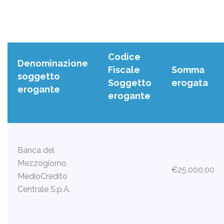
Codice
Denominazione
Fiscale
Somma
soggetto
Soggetto
erogata
erogante
erogante
Banca del
Mezzogiorno
€25.000,00
MedioCredito
Centrale S.p.A.