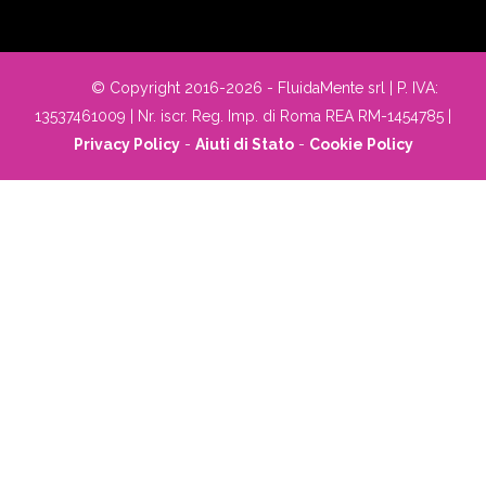
© Copyright 2016-2026 - FluidaMente srl | P. IVA:
13537461009 | Nr. iscr. Reg. Imp. di Roma REA RM-1454785 |
Privacy Policy
-
Aiuti di Stato
-
Cookie Policy