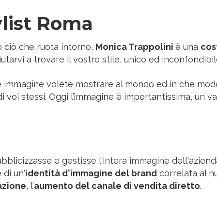
ylist Roma
 ciò che ruota intorno,
Monica Trappolini
è una
cos
tarvi a trovare il vostro stile, unico ed inconfondibil
le immagine volete mostrare al mondo ed in che modo 
t di voi stessi. Oggi l’immagine è importantissima, un v
licizzasse e gestisse l'intera immagine dell'azienda su
 di un'
identità d'immagine del brand
correlata al nu
azione
, l’
aumento del canale di vendita diretto
.