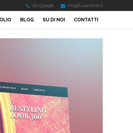
06/5294982
info@fluidamente.it
OLIO
BLOG
SU DI NOI
CONTATTI