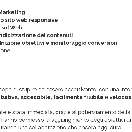
 Marketing
vo sito web responsive
d sul Web
ndicizzazione dei contenuti
nizione obiettivi e monitoraggio conversioni
ione
scopo di stupire ed essere accattivante, con una inte
ntuitiva
,
accessibile
,
facilmente fruibile
e
velocis
nte è stata immediata, grazie al potenziamento della
sti hanno permesso il raggiungimento degli obiettivi d
aurando una collaborazione che ancora oggi dura.